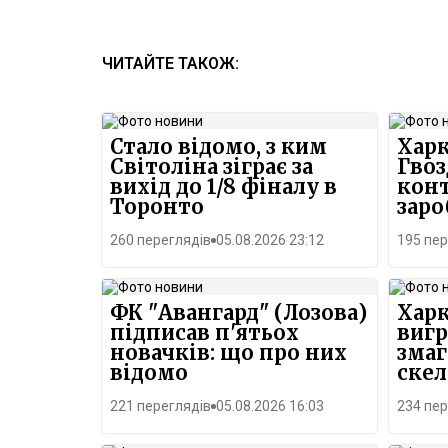
ЧИТАЙТЕ ТАКОЖ:
Стало відомо, з ким
Харк
Світоліна зіграє за
Гвоз
вихід до 1/8 фіналу в
кон
Торонто
заро
260 переглядів
05.08.2026 23:12
195 пер
ФК "Авангард" (Лозова)
Хар
підписав п'ятьох
вигр
новачків: що про них
змаг
відомо
скел
221 переглядів
05.08.2026 16:03
234 пер