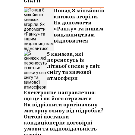
СТАТТІ
Понад 8 мільйонів
книжок згоріли.
Як допомогти
«Ранку» та іншим
видавництвам
відновитися
5 книжок, які
перенесуть із
літньої спеки у світ
снігу та зимової
атмосфери
Електронне направлення:
що це і як його отримати
Як відрізнити оригінальну
моторну оливу від підробки?
Оптові поставки
кондиціонерів: договірні
умови та відповідальність
сторін