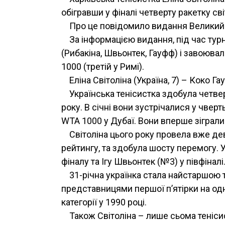
обігравши у фіналі четверту ракетку св
Про це повідомило видання Великий т
За інформацією видання, під час турн
(Рибакіна, Швьонтек, Гауфф) і завоювала
1000 (третій у Римі).
Еліна Світоліна (Україна, 7) – Коко Гау
Українська тенісистка здобула четвер
року. В січні вони зустрічалися у чверть
WTA 1000 у Дубаї. Вони вперше зіграли 
Світоліна цього року провела вже де
рейтингу, та здобула шосту перемогу. 
фіналу та Ігу Швьонтек (№3) у півфіналі
31-річна українка стала найстаршою 
представницями першої п’ятірки на одн
категорії у 1990 році.
Також Світоліна – лише сьома тенісист