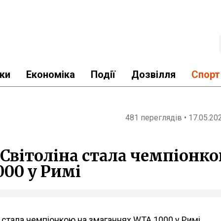
ки
Економіка
Події
Дозвілля
Спорт
481 переглядів • 17.05.20
Світоліна стала чемпіонк
000 у Римі
а стала чемпіонкою на змаганнях WTA 1000 у Римі,