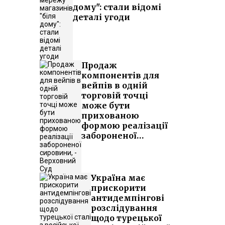
дому": стали відомі
деталі угоди
Продаж
компонентів для
вейпів в одній
торговій точці
може бути
прихованою
формою реалізації
забороненої
сировини, -
Верховний Суд
Україна має
прискорити
антидемпінгові
розслідування
щодо турецької