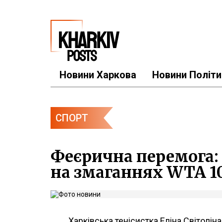
Новини Харкова
Новини Політи
СПОРТ
Феєрична перемога: 
на змаганнях WTA 1
Харківська тенісистка Еліна Світолін