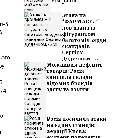
сім разів
Атака на
"ФАРМАСЕЛ"
оп-5
пов’язана із
A
фігурантом
багатомільярдних
скандалів
Сергієм
ього
Дядечком, -
Можливий дефіцит
ЗМІ
ру
товарів: Росія
знищила склади
5
відомих брендів
одягу та взуття
1/4
ої
Росія посилила атаки
на єдину станцію
аерації Києва:
м
експерт попередив