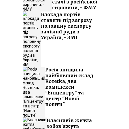
сталі з російської
сировини, - ФМУ
Блокада портів
ставить під загрозу
половину експорту
залізної руди з
України, - ЗМІ
Росія знищила
найбільший склад
Rozetka, два
комплекси
"Епіцентру" та
центр "Нової
пошти"
Власників житла
зобов'яжуть