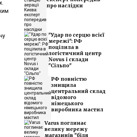
х.
про наслідки
ьким
"Удар по серцю всієї
чу
мережі": РФ
поцілила в
логістичний центр
Novus і склади
"Сільпо"
РФ повністю
знищила
центральний склад
відомого
німецького
виробника мастил
Varus поглинає
велику мережу
магазинів "біля