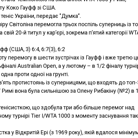
іту Коко Гауфф зі США.
еніс України, передає "Думка”.
іру Світоліна перемогла трьох поспіль суперниць із т
 свій 20-й титул у кар’єрі, зокрема п’ятий категорії WT
фф (США, 3) 6:4, 6:7(3), 6:2
ту перемогу в шести зустрічах із Гауфф і вже третю ц
фіналі Australian Open, а у лютому – в 1/2 фіналу турні
одна проти одної на грунті.
в’ять протистоянь із суперницями, що входять до топ-
У Римі вона була сильнішою за Олену Рибакіну (№2) в 
.
тенісисткою, що здобула три або більше перемог над
ому турнірі Tier I/WTA 1000 з моменту заснування так
ка у Відкритій Ері (з 1969 року), якій вдалося мініму