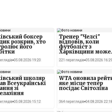
івський боксер
Тренер "Челсі"
дик розкрив, хто
відповів, коли
тролює його
футболіст з
бітки
Харківщини може
повернутися на по
еглядів
05.08.2026 19:20
221 переглядів
05.08.2026 16:2
ківський школяр
WTA оновила рейт
ав Всеукраїнські
яке місце тепер
ання зі
посідає Світоліна
елазіння
еглядів
05.08.2026 15:12
364 переглядів
04.08.2026 22:1