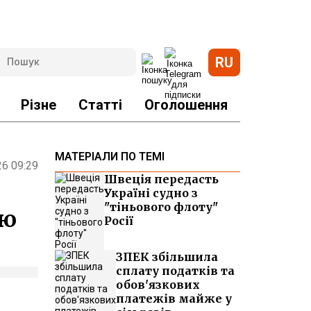
RU
Різне
Статті
Оголошення
МАТЕРІАЛИ ПО ТЕМІ
26 09:29
Швеція передасть
Україні судно з
"тіньового флоту"
ою
Росії
ЗПЕК збільшила
сплату податків та
обов'язкових
платежів майже у