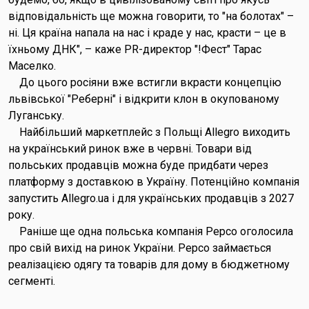
відповідальність ще можна говорити, то "на болотах" –
ні. Ця країна напала на нас і краде у нас, красти – це в
їхньому ДНК", – каже PR-директор "!Фест" Тарас
Маселко.
До цього росіяни вже встигли вкрасти концепцію
львівської "Реберні" і відкрити клон в окупованому
Луганську.
Найбільший маркетплейс з Польщі Allegro виходить
на український ринок вже в червні. Товари від
польських продавців можна буде придбати через
платформу з доставкою в Україну. Потенційно компанія
запустить Allegro.ua і для українських продавців з 2027
року.
Раніше ще одна польська компанія Pepco оголосила
про свій вихід на ринок України. Pepco займається
реалізацією одягу та товарів для дому в бюджетному
сегменті.