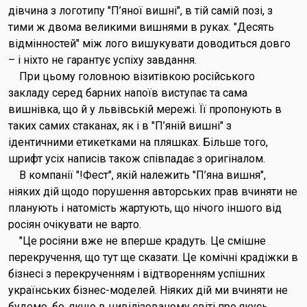
дівчина з логотипу "П’яної вишні", в тій самій позі, з
тими ж двома великими вишнями в руках. "Десять
відмінностей" між лого вишукувати доводиться довго
– і ніхто не гарантує успіху завдання.
При цьому головною візитівкою російського
закладу серед барних напоїв виступає та сама
вишнівка, що й у львівській мережі. Її пропонують в
таких самих стаканах, як і в "П’яній вишні" з
ідентичними етикетками на пляшках. Більше того,
шрифт усіх написів також співпадає з оригіналом.
В компанії "!Фест", якій належить "П’яна вишня",
ніяких дій щодо порушення авторських прав вчиняти не
планують і натомість жартують, що нічого іншого від
росіян очікувати не варто.
"Це росіяни вже не вперше крадуть. Це смішне
перекручення, що тут ще сказати. Це комічні крадіжки в
бізнесі з перекрученням і відтворенням успішних
українських бізнес-моделей. Ніяких дій ми вчиняти не
будемо, бо, якщо в цивілізованому світі про якусь