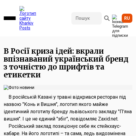
RU
1092 переглядів • 01.06.2026 20:39
В Росії криза ідей: вкрали
впізнаваний український бренд
з точністю до шрифтів та
етикетки
В російській Казані у травні відкрився ресторан під
назвою "Конь и Вишня", логотип якого майже
ідентичний логотипу бренду львівського закладу "П’яна
вишня". І це не єдиний "збіг", повідомляє Zaxid.net.
Російський заклад позиціонує себе як стейкхаус-
кабаре. На його логотипі – та сама, ледь видозмінена