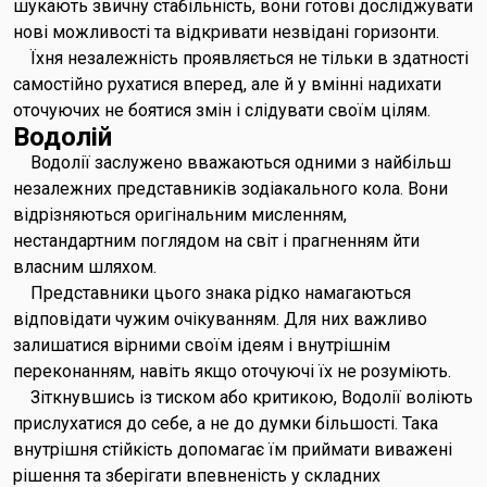
шукають звичну стабільність, вони готові досліджувати
нові можливості та відкривати незвідані горизонти.
Їхня незалежність проявляється не тільки в здатності
самостійно рухатися вперед, але й у вмінні надихати
оточуючих не боятися змін і слідувати своїм цілям.
Водолій
Водолії заслужено вважаються одними з найбільш
незалежних представників зодіакального кола. Вони
відрізняються оригінальним мисленням,
нестандартним поглядом на світ і прагненням йти
власним шляхом.
Представники цього знака рідко намагаються
відповідати чужим очікуванням. Для них важливо
залишатися вірними своїм ідеям і внутрішнім
переконанням, навіть якщо оточуючі їх не розуміють.
Зіткнувшись із тиском або критикою, Водолії воліють
прислухатися до себе, а не до думки більшості. Така
внутрішня стійкість допомагає їм приймати виважені
рішення та зберігати впевненість у складних