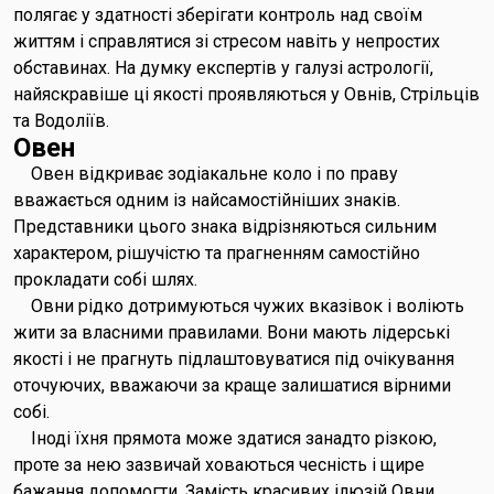
полягає у здатності зберігати контроль над своїм
життям і справлятися зі стресом навіть у непростих
обставинах. На думку експертів у галузі астрології,
найяскравіше ці якості проявляються у Овнів, Стрільців
та Водоліїв.
Овен
Овен відкриває зодіакальне коло і по праву
вважається одним із найсамостійніших знаків.
Представники цього знака відрізняються сильним
характером, рішучістю та прагненням самостійно
прокладати собі шлях.
Овни рідко дотримуються чужих вказівок і воліють
жити за власними правилами. Вони мають лідерські
якості і не прагнуть підлаштовуватися під очікування
оточуючих, вважаючи за краще залишатися вірними
собі.
Іноді їхня прямота може здатися занадто різкою,
проте за нею зазвичай ховаються чесність і щире
бажання допомогти. Замість красивих ілюзій Овни