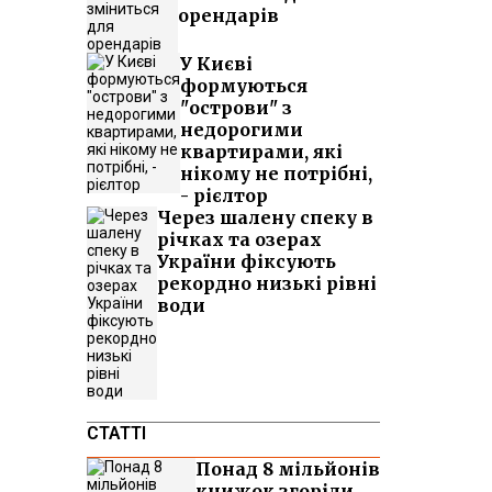
орендарів
У Києві
формуються
"острови" з
недорогими
квартирами, які
нікому не потрібні,
- рієлтор
Через шалену спеку в
річках та озерах
України фіксують
рекордно низькі рівні
води
СТАТТІ
Понад 8 мільйонів
книжок згоріли.