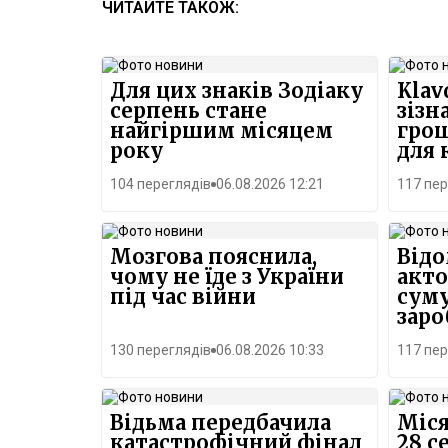
ЧИТАЙТЕ ТАКОЖ:
Для цих знаків Зодіаку
Klav
серпень стане
зізн
найгіршим місяцем
грош
року
для
житт
104 переглядів
06.08.2026 12:21
117 пер
Мозгова пояснила,
Відо
чому не їде з України
акто
під час війни
суму
заро
130 переглядів
06.08.2026 10:33
117 пер
Відьма передбачила
Міс
катастрофічний фінал
28 с