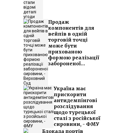
Продаж
компонентів для
вейпів в одній
торговій точці
може бути
прихованою
формою реалізації
забороненої
сировини, -
Верховний Суд
Україна має
прискорити
антидемпінгові
розслідування
щодо турецької
сталі з російської
сировини, - ФМУ
Блокада портів