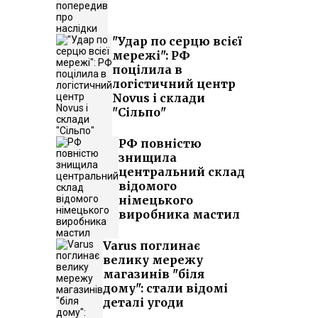
"Удар по серцю всієї
мережі": РФ
поцілила в
логістичний центр
Novus і склади
"Сільпо"
РФ повністю
знищила
центральний склад
відомого
німецького
виробника мастил
Varus поглинає
велику мережу
магазинів "біля
дому": стали відомі
деталі угоди