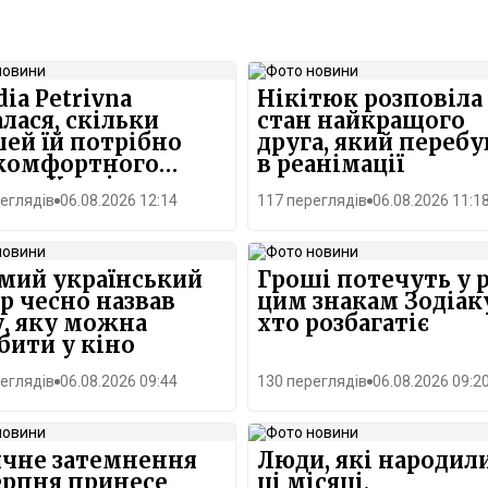
dia Petrivna
Нікітюк розповіла
алася, скільки
стан найкращого
ей їй потрібно
друга, який перебу
 комфортного
в реанімації
я в Києві
еглядів
06.08.2026 12:14
117 переглядів
06.08.2026 11:1
мий український
Гроші потечуть у 
р чесно назвав
цим знакам Зодіак
, яку можна
хто розбагатіє
бити у кіно
еглядів
06.08.2026 09:44
130 переглядів
06.08.2026 09:2
ячне затемнення
Люди, які народили
ерпня принесе
ці місяці,