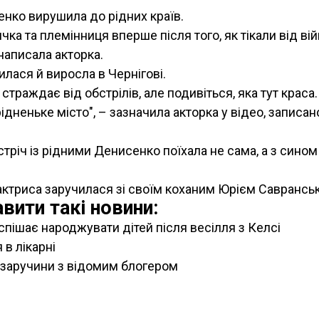
нко вирушила до рідних країв.
чка та племінниця вперше після того, як тікали від вій
 написала акторка.
лася й виросла в Чернігові.
 страждає від обстрілів, але подивіться, яка тут краса.
дненьке місто", – зазначила акторка у відео, записа
стріч із рідними Денисенко поїхала не сама, а з сином
 актриса заручилася зі своїм коханим Юрієм Саврансь
вити такі новини:
спішає народжувати дітей після весілля з Келсі
 в лікарні
а заручини з відомим блогером