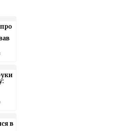
 про
вав
8
руки
у:
0
ся в