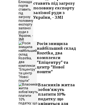
ставить під загрозу
половину експорту
залізної руди з
України, - ЗМІ
Росія знищила
найбільший склад
Rozetka, два
комплекси
"Епіцентру" та
центр "Нової
пошти"
Власників житла
зобов'яжуть
платити 10%
податку: що
зміниться для