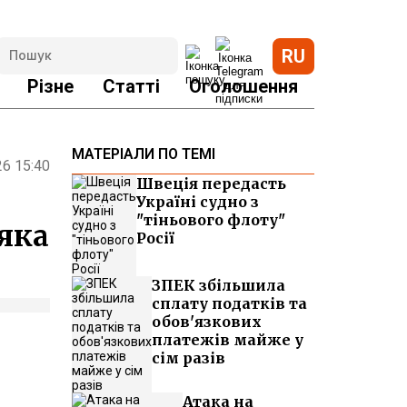
RU
Різне
Статті
Оголошення
МАТЕРІАЛИ ПО ТЕМІ
26 15:40
Швеція передасть
Україні судно з
"тіньового флоту"
 яка
Росії
ЗПЕК збільшила
сплату податків та
обов'язкових
платежів майже у
сім разів
Атака на