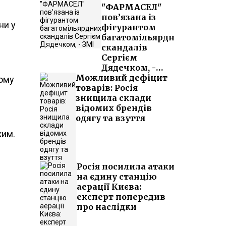
"ФАРМАСЕЛ"
пов’язана із
ни у
фігурантом
багатомільярдних
скандалів
Сергієм
Дядечком, -
Можливий дефіцит
ЗМІ
ному
товарів: Росія
знищила склади
відомих брендів
одягу та взуття
ким.
Росія посилила атаки
на єдину станцію
аерації Києва:
експерт попередив
про наслідки