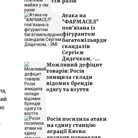
сім разів
Атака на
"ФАРМАСЕЛ"
пов’язана із
фігурантом
багатомільярдних
скандалів
Сергієм
Дядечком, -
Можливий дефіцит
ЗМІ
товарів: Росія
знищила склади
відомих брендів
одягу та взуття
ла,
ний
ою
Росія посилила атаки
з
на єдину станцію
аерації Києва:
експерт попередив