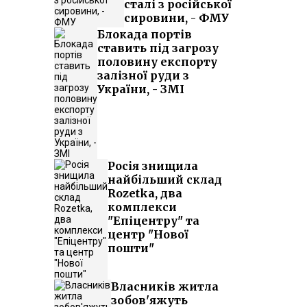
сталі з російської
сировини, - ФМУ
Блокада портів
ставить під загрозу
половину експорту
залізної руди з
України, - ЗМІ
Росія знищила
найбільший склад
Rozetka, два
комплекси
"Епіцентру" та
центр "Нової
пошти"
Власників житла
зобов'яжуть