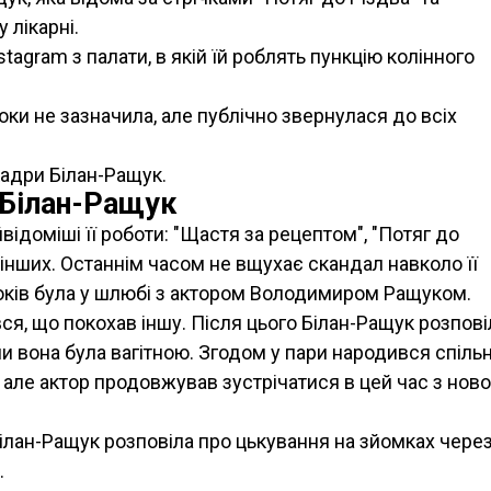
у лікарні.
tagram з палати, в якій їй роблять пункцію колінного
оки не зазначила, але публічно звернулася до всіх
 кадри Білан-Ращук.
 Білан-Ращук
айвідоміші її роботи: "Щастя за рецептом", "Потяг до
о інших. Останнім часом не вщухає скандал навколо її
років була у шлюбі з актором Володимиром Ращуком.
вся, що покохав іншу. Після цього Білан-Ращук розпові
ли вона була вагітною. Згодом у пари народився спіль
, але актор продовжував зустрічатися в цей час з нов
Білан-Ращук розповіла про цькування на зйомках чере
.