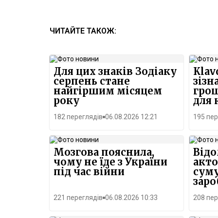
ЧИТАЙТЕ ТАКОЖ:
Для цих знаків Зодіаку
Klav
серпень стане
зізн
найгіршим місяцем
грош
року
для
житт
182 переглядів
06.08.2026 12:21
195 пер
Мозгова пояснила,
Відо
чому не їде з України
акто
під час війни
суму
заро
221 переглядів
06.08.2026 10:33
208 пер