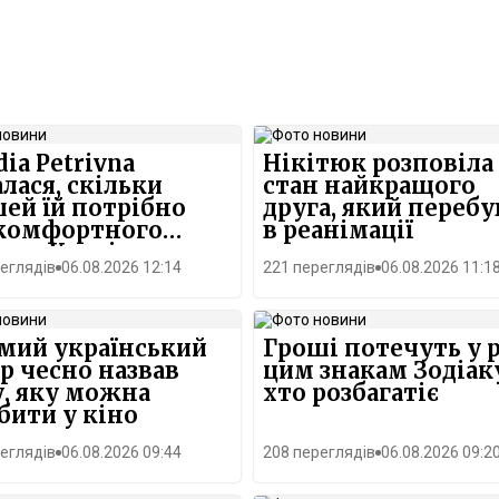
dia Petrivna
Нікітюк розповіла
алася, скільки
стан найкращого
ей їй потрібно
друга, який перебу
 комфортного
в реанімації
я в Києві
еглядів
06.08.2026 12:14
221 переглядів
06.08.2026 11:1
мий український
Гроші потечуть у 
р чесно назвав
цим знакам Зодіак
, яку можна
хто розбагатіє
бити у кіно
еглядів
06.08.2026 09:44
208 переглядів
06.08.2026 09:2