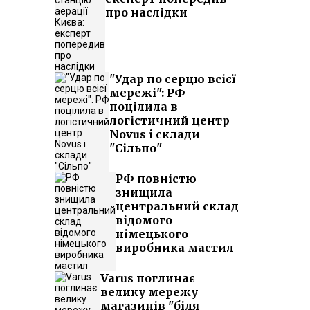
про наслідки
"Удар по серцю всієї
мережі": РФ
поцілила в
логістичний центр
Novus і склади
"Сільпо"
РФ повністю
знищила
центральний склад
відомого
німецького
виробника мастил
Varus поглинає
велику мережу
магазинів "біля