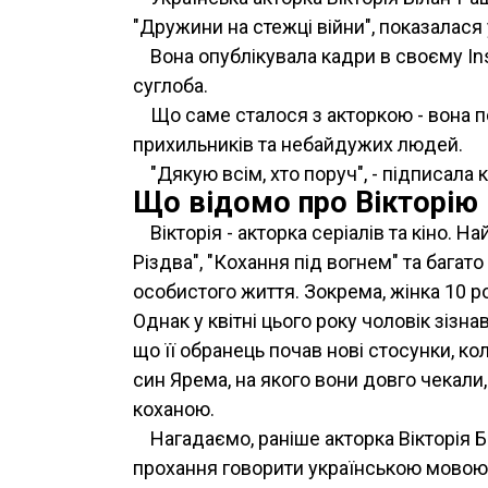
"Дружини на стежці війни", показалася 
Вона опублікувала кадри в своєму Ins
суглоба.
Що саме сталося з акторкою - вона п
прихильників та небайдужих людей.
"Дякую всім, хто поруч", - підписала
Що відомо про Вікторію
Вікторія - акторка серіалів та кіно. Н
Різдва", "Кохання під вогнем" та багат
особистого життя. Зокрема, жінка 10 
Однак у квітні цього року чоловік зізна
що її обранець почав нові стосунки, ко
син Ярема, на якого вони довго чекали
коханою.
Нагадаємо, раніше акторка Вікторія 
прохання говорити українською мовою