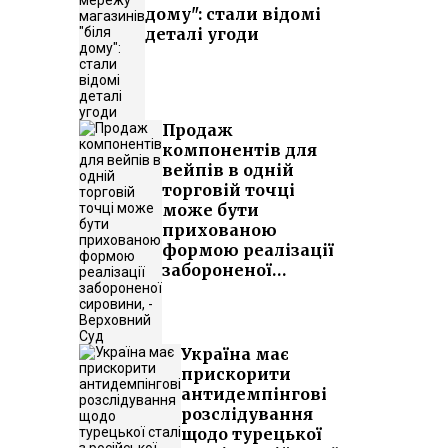
дому": стали відомі
деталі угоди
Продаж
компонентів для
вейпів в одній
торговій точці
може бути
прихованою
формою реалізації
забороненої
сировини, -
Верховний Суд
Україна має
прискорити
антидемпінгові
розслідування
щодо турецької