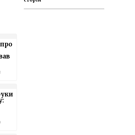
 про
вав
8
руки
у:
0