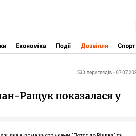
ки
Економіка
Події
Дозвілля
Спорт
533 переглядів • 07.07.20
лан-Ращук показалася у
ук, яка відома за стрічками "Потяг до Різдва" та