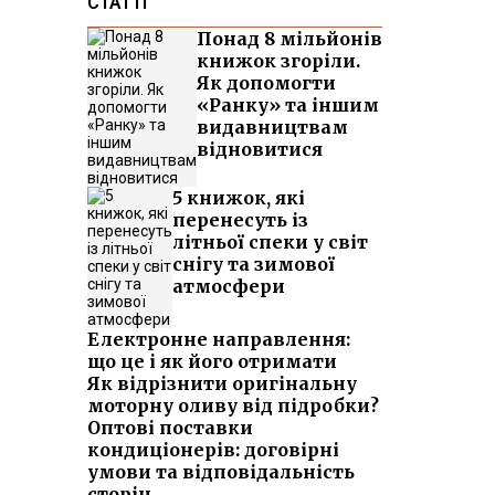
СТАТТІ
Понад 8 мільйонів
книжок згоріли.
Як допомогти
«Ранку» та іншим
видавництвам
відновитися
5 книжок, які
перенесуть із
літньої спеки у світ
снігу та зимової
атмосфери
Електронне направлення:
що це і як його отримати
Як відрізнити оригінальну
моторну оливу від підробки?
Оптові поставки
кондиціонерів: договірні
умови та відповідальність
сторін