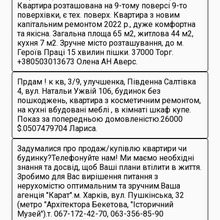
Квартира розташована на 9-тому поверсі 9-то
поверхівки, є тех. поверх. Квартира з новим
капітальним ремонтом 2022 р., дуже комфортна
та якісна. Загальна площа 65 м2, житлова 44 м2,
кухня 7 м2. Зручне місто розташування, до м.
Героїв Праці 15 хвилин пішки. 37000 Торг.
+380503013673 Олена АН Аверс.
Прдам ! к кв, 3/9, улучшенка, Південна Салтівка
4, вул. Натальи Ужвій 106, будинок без
пошкоджень, квартира з косметичним ремонтом,
на кухні вбудовані меблі , в кімнаті шкаф купе.
Показ за попередньою домовленістю.26000
$.0507479704 Лариса.
Задумалися про продаж/купівлю квартири чи
будинку?Телефонуйте нам! Ми маємо необхідні
знання та досвід, щоб Ваші плани втілити в життя.
Зробимо для Вас вирішення питання з
нерухомістю оптимальним та зручним.Ваша
агенція "Карат".м. Харків, вул. Пушкінська, 32
(метро "Архітектора Бекетова, "Історичний
Музей").т. 067-172-42-70, 063-356-85-90