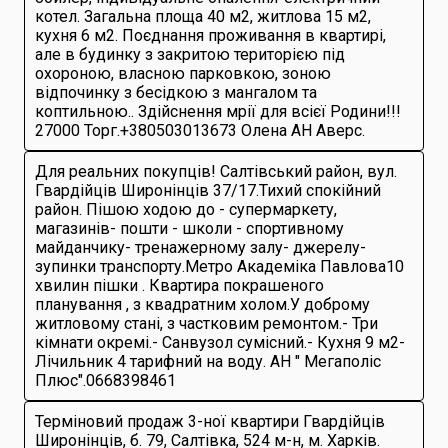
котел. Загальна площа 40 м2, житлова 15 м2,
кухня 6 м2. Поєднання проживання в квартирі,
але в будинку з закритою територією під
охороною, власною парковкою, зоною
відпочинку з бесідкою з мангалом та
коптильною.. Здійснення мрії для всієї Родини!!!
27000 Торг.+380503013673 Олена АН Аверс.
Для реальних покупців! Салтівський район, вул.
Гвардійців Широнінців 37/17.Тихий спокійний
район. Пішою ходою до - супермаркету,
магазинів- пошти - школи - спортивному
майданчику- тренажерному залу- джерелу-
зупинки транспорту.Метро Академіка Павлова10
хвилин пішки . Квартира покрашеного
планування , з квадратним холом.У доброму
житловому стані, з частковим ремонтом.- Три
кімнати окремі.- Санвузол сумісний.- Кухня 9 м2-
Лічильник 4 тарифний на воду. АН " Мегаполіс
Плюс".0668398461
Терміновий продаж 3-ної квартири Гвардійців
Широнінців, б. 79, Салтівка, 524 м-н, м. Харків.