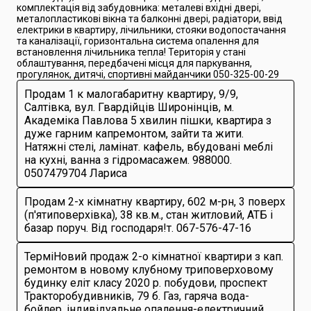
комплектація від забудовника: металеві вхідні двері,
металопластикові вікна та балконні двері, радіатори, ввід
електрики в квартиру, лічильники, стояки водопостачання
та каналізації, горизонтальна система опалення для
встановлення лічильника тепла! Територія у стані
облаштування, передбачені місця для паркування,
прогулянок, дитячі, спортивні майданчики 050-325-00-29
Продам 1 к малогабаритну квартиру, 9/9,
Салтівка, вул. Гвардійців Широнінців, м.
Академіка Павлова 5 хвилин пішки, квартира з
дуже гарним капремонтом, зайти та жити.
Натяжні стелі, ламінат. кафель, вбудовані меблі
на кухні, ванна з гідромасажем. 988000.
0507479704 Лариса
Продам 2-х кімнатну квартиру, 602 м-рн, 3 поверх
(п'ятиповерхівка), 38 кв.м., стан житловий, АТБ і
базар поруч. Від господаря!т. 067-576-47-16
ТерміНовий продаж 2-о кімнатної квартири з кап.
ремонтом в новому клубному триповерховому
будинку еліт класу 2020 р. побудови, проспект
Тракторобудивників, 79 б. Газ, гаряча вода-
бойлер, індивідуальне опалення-електричний