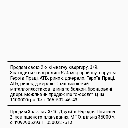
Продам свою 2-х кімнатну квартиру. 3/9.
Знаходиться всередині 524 мікрорайону, поруч м.
Героїв Праці, АТБ, ринок, джерело. Героїв Праці,
АТБ, ринок, джерело. Стан житловий,
мпталлопластикові вікна та балкон, броньовані
двері. Можливий продаж іпо "е-оселя". Ціна
1100000грн. Тел. 066-592-46-43.
Продам 3 к. з. кв. 3/16 Дружби Народів, Північна
2, поліпшеного планування, МПО, вільна 35000 у.
о. т.0979052931 і 0500227613