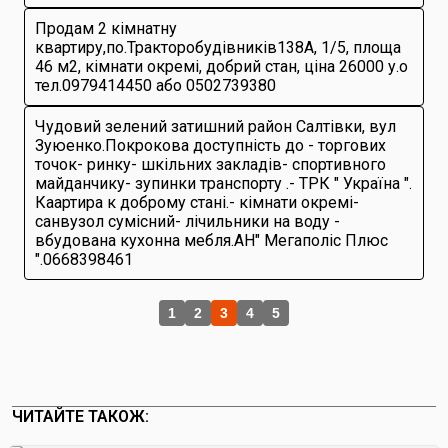
Продам 2 кімнатну
квартиру,по.Тракторобудівників138А, 1/5, площа
46 м2, кімнати окремі, добрий стан, ціна 26000 у.о
тел.0979414450 або 0502739380
Чудовий зелений затишний район Салтівки, вул
Зуюенко.Покрокова доступність до - торгових
точок- ринку- шкільних закладів- спортивного
майданчику- зупинки транспорту .- ТРК " Україна ".
Каартира к доброму стані.- кімнати окремі-
санвузол сумісний- лічильники на воду -
вбудована кухонна мебля.АН" Мегаполіс Плюс
".0668398461
1
2
3
4
5
ЧИТАЙТЕ ТАКОЖ: