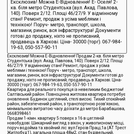
Ексклюзив! Можна Е-Відновлення! Е- Оселя! 2-
кв. біля метро Студентська (вул. Акад. Павлова,
140). Поверх 2/12. Площі 46/27/9. У відмінному
стані! Ремонт, продаж з усіма меблями і
технікою! Поруч- метро, транспорт, школа,
магазини, ринок, вся інфраструктура! Документи
готові до продажу, ніхто не прописаний,
продавець в Харкові. Ціна- 30000 (торг). 067-984-
19-63, 050-557-90-11
Ексклюзив! Можна Е-Відновлення! Продам 2-кв. біля метро
Студентська (вул. Акад. Павлова, 140). Поверх 2/12. Площі
46/27/9. У відмінному стані! Ремонт, продаж з усіма
меблями і технікою! Поруч - метро, транспорт, школа,
магазини, ринок, вся інфраструктура! Документи готові до
продажу, ніхто не прописаний, продавець в Харкові. Ціна-
30000 (торг). 067-984-19-63, 050-557-90-11
Квартира для реального покупця із невеликим бюджетом!
Салтівський район. Повноцінна житлова квартира потребує
оновлення. Будинок цегляний, стелі високі. Тихий спокійний
район, забезпечений район, з транспортною розв'язкою,
мінімальною витратою часу доїхати до метро Барабашова,
0668398461
Продам 1-кімн. квартиру 5 поверх з 16 в цегляній
новобудові. Шикарний вигляд з вікон, у живописному місці,
поруч водойма та хвойний ліс: вул.Героїв Праці,1а (АТ Трест
Житлобуд1), загальна площа 48м2, стан будівельний,