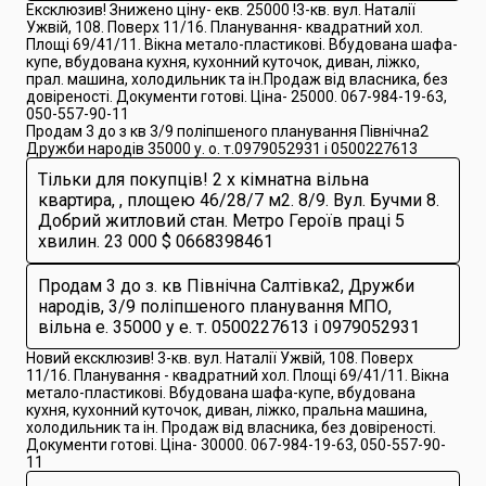
Ексклюзив! Знижено ціну- екв. 25000 !3-кв. вул. Наталії
Ужвій, 108. Поверх 11/16. Планування- квадратний хол.
Площі 69/41/11. Вікна метало-пластикові. Вбудована шафа-
купе, вбудована кухня, кухонний куточок, диван, ліжко,
прал. машина, холодильник та ін.Продаж від власника, без
довіреності. Документи готові. Ціна- 25000. 067-984-19-63,
050-557-90-11
Продам 3 до з кв 3/9 поліпшеного планування Північна2
Дружби народів 35000 у. о. т.0979052931 і 0500227613
Тільки для покупців! 2 х кімнатна вільна
квартира, , площею 46/28/7 м2. 8/9. Вул. Бучми 8.
Добрий житловий стан. Метро Героїв праці 5
хвилин. 23 000 $ 0668398461
Продам 3 до з. кв Північна Салтівка2, Дружби
народів, 3/9 поліпшеного планування МПО,
вільна е. 35000 у е. т. 0500227613 і 0979052931
Новий ексклюзив! 3-кв. вул. Наталії Ужвій, 108. Поверх
11/16. Планування - квадратний хол. Площі 69/41/11. Вікна
метало-пластикові. Вбудована шафа-купе, вбудована
кухня, кухонний куточок, диван, ліжко, пральна машина,
холодильник та ін. Продаж від власника, без довіреності.
Документи готові. Ціна- 30000. 067-984-19-63, 050-557-90-
11