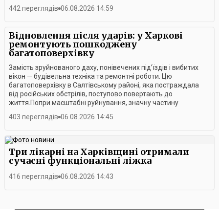
наступного опалювального сезону.Основною загрозою у
442 переглядів
06.08.2026 14:59
підприємстві називають удари по енергетиці, адже саме від
електропостачання часто залежить робота
обладнання.Згадуючи минулу зиму, коли комунальники
Відновлення після ударів: у Харкові
змушені були дев’ять разів повністю перезапускати систему
ремонтують пошкоджену
опалення, аби зберегти тепло в квартирах містян, у ХТМ
багатоповерхівку
зазначають: їхній оптимізм ґрунтується насамперед на
впевненості у власному колективі.
Замість зруйнованого даху, понівечених під’їздів і вибитих
вікон — будівельна техніка та ремонтні роботи. Цю
багатоповерхівку в Салтівському районі, яка постраждала
від російських обстрілів, поступово повертають до
життя.Попри масштабні руйнування, значну частину
відновлювальних робіт уже виконано. Нині будівельники
403 переглядів
06.08.2026 14:45
завершили один із ключових етапів відновлення будинку.
Три лікарні на Харківщині отримали
сучасні функціональні ліжка
416 переглядів
06.08.2026 14:43