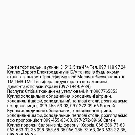
Зонти торгівельні, вуличні 3, 5*3, 5 та 4*4 Тел. 097 118 97 24
Куплю Дорого Електродвигуни Б/у та нові в будь-якому
стані та кількості Трансформатори Масляні Високовольтні
ТМ ТМЗ ТМГ Тельфера редуктора та ін. самовивіз
Демонтаж по всій Україні (097-194-09-39).
Послуга: Стібка тканини на утеплювачі. К. т 0967765353
Куплю холодильне обладнання, холодильні вітрини,
холодильні шафи, холодильний, теплові столи, розглядаємо
всі пропозиції т. 099-455-63-03, 097-272-09-66 Євгеній
Куплю холодильне обладнання, холодильні вітрини,
холодильні шафи, холодильний, теплові столи, розглядаємо
всю пропозицію т 099-455-63-03, 097-272-09-66 Євген
Куплю порожні балони з під фреону . Харків. 066-286-73-63
063-633-32-35 098-358-68-35 066-286-73-63, 063-633-32-35,
098-358-68-35