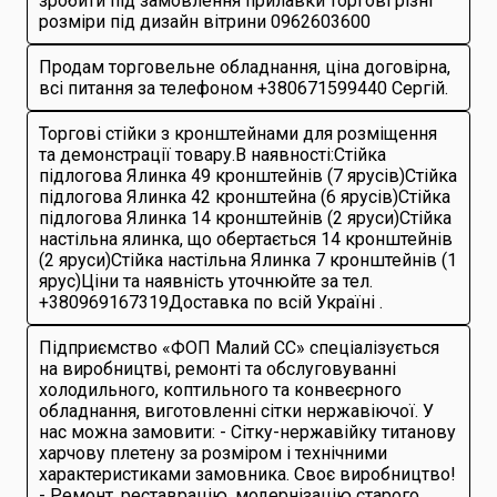
зробити під замовлення прилавки торгові різні
розміри під дизайн вітрини 0962603600
Продам торговельне обладнання, ціна договірна,
всі питання за телефоном +380671599440 Сергій.
Торгові стійки з кронштейнами для розміщення
та демонстрації товару.В наявності:Стійка
підлогова Ялинка 49 кронштейнів (7 ярусів)Стійка
підлогова Ялинка 42 кронштейна (6 ярусів)Стійка
підлогова Ялинка 14 кронштейнів (2 яруси)Стійка
настільна ялинка, що обертається 14 кронштейнів
(2 яруси)Стійка настільна Ялинка 7 кронштейнів (1
ярус)Ціни та наявність уточнюйте за тел.
+380969167319Доставка по всій Україні .
Підприємство «ФОП Малий СС» спеціалізується
на виробництві, ремонті та обслуговуванні
холодильного, коптильного та конвеєрного
обладнання, виготовленні сітки нержавіючої. У
нас можна замовити: - Сітку-нержавійку титанову
харчову плетену за розміром і технічними
характеристиками замовника. Своє виробництво!
- Ремонт, реставрацію, модернізацію старого