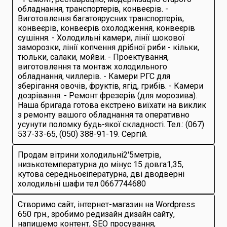
обладнання, транспортерів, конвеєрів. -
Виготовлення багатоярусних транспортерів,
конвеєрів, конвеєрів охолодження, конвеєрів
сушіння. - Холодильні камери, лінії шокової
заморозки, лінії копчення дрібної риби - кільки,
тюльки, салаки, мойви. - Проектування,
виготовлення та монтаж холодильного
обладнання, чиллерів. - Камери РГС для
зберігання овочів, фруктів, ягід, грибів. - Камери
дозрівання. - Ремонт фрезерів (для морозива).
Наша бригада готова екстрено виїхати на виклик
з ремонту вашого обладнання та оперативно
усунути поломку будь-якої складності. Тел.: (067)
537-33-65, (050) 388-91-19. Сергій.
Продам вітрини холодильні2'5метрів,
низькотемпературна до мінус 15 довга1,35,
кутова середньоєіпературна, дві дводверні
холодильні шафи тел 0667744680
Створимо сайт, інтернет-магазин на Wordpress
650 грн., зробимо редизайн дизайн сайту,
напишемо контент, SEO просування,