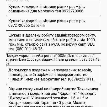
Куплю холодильні вітрини різних розмірів
обладнання для магазину тел 0972720966
Куплю холодильні вітрини різних розмірів
0972720966 Євгеній
Шукаю віддалену роботу адміністратором сайту,
можливо з невеликим обсягом роботи від 1000
грн./м-ц, створю сайт з нуля, розкручу сайт, SEO,
тел. (050)011-48-78.
Продам морозильний агрегат «ROSS». Для продуктової
вітрини. Ціна 2000 грн. Вадим. Тільки дзвінки. Т. 095-669-43-
59
Допоможу з продажем непродаваних товарів,
неліквідів, сайт xapkiv.com Інформагентство
"Гільдія" Інтернет-маркетинг тел. (067)9222-911.
Вітрини холодильні нові виробництво Технохолод
в наявності модельний ряд "Кароліна", "Невада" ,
"Джорджія". У наявності розміри - 1,6 м і 2 м.
Колір - червоний. Гаранітія - 3 роки. Можна