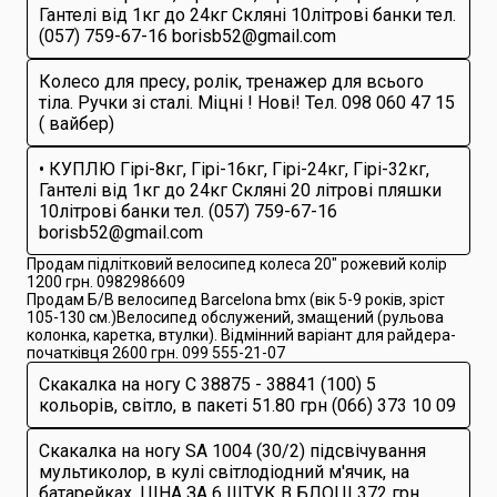
Гантелі від 1кг до 24кг Скляні 10літрові банки тел.
(057) 759-67-16 borisb52@gmail.com
Колесо для пресу, ролік, тренажер для всього
тіла. Ручки зі сталі. Міцні ! Нові! Тел. 098 060 47 15
( вайбер)
• КУПЛЮ Гірі-8кг, Гірі-16кг, Гірі-24кг, Гірі-32кг,
Гантелі від 1кг до 24кг Скляні 20 літрові пляшки
10літрові банки тел. (057) 759-67-16
borisb52@gmail.com
Продам підлітковий велосипед колеса 20" рожевий колір
1200 грн. 0982986609
Продам Б/В велосипед Barcelona bmx (вік 5-9 років, зріст
105-130 см.)Велосипед обслужений, змащений (рульова
колонка, каретка, втулки). Відмінний варіант для райдера-
початківця 2600 грн. 099 555-21-07
Скакалка на ногу С 38875 - 38841 (100) 5
кольорів, світло, в пакеті 51.80 грн (066) 373 10 09
Скакалка на ногу SA 1004 (30/2) підсвічування
мультиколор, в кулі світлодіодний м'ячик, на
батарейках, ЦІНА ЗА 6 ШТУК В БЛОЦІ 372 грн