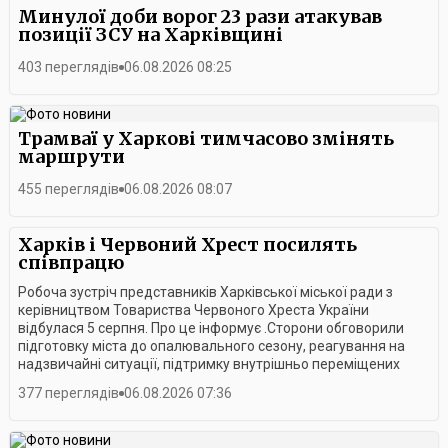
Минулої доби ворог 23 рази атакував
позиції ЗСУ на Харківщині
403 переглядів
06.08.2026 08:25
Трамваї у Харкові тимчасово змінять
маршрути
455 переглядів
06.08.2026 08:07
Харків і Червоний Хрест посилять
співпрацю
Робоча зустріч представників Харківської міської ради з
керівництвом Товариства Червоного Хреста України
відбулася 5 серпня. Про це інформує .Сторони обговорили
підготовку міста до опалювального сезону, реагування на
надзвичайні ситуації, підтримку внутрішньо переміщених
осіб, розвиток ветеранських програм, безбар’єрного
377 переглядів
06.08.2026 07:36
середовища, медичної та соціальної допомоги, а також нові
спільні гуманітарні проєкти.Президент Українського
Червоного Хреста Максим Доценко підтвердив, що Харків