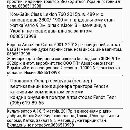
простий і надійний трактор. Знаходиться Україні. готовий в
поле. 0686513998
Комбайн Claas Lexion 760 2015р. в. 489 к. с.
напрацював 2800/ 1900 м. г, в ідеальному стані.
жатка Vario 9.3м. ріпак. візок. З Німеччини, в
Україні не працював. ціна за запитом,
0686513998
Борона Amazone Catros 6001-2 2013 рік прицепний, захват
6 м З Німеччини дуже гарний стан. нові диски. ціна запитом.
0686513998
Жниварка для збирання соняшника безрядкова ЖСН- 9.1м.
2020рік. вигот. виробнитство ООО ПП* Азовские жатки*
Відмінний стан, працювала 2 сезона.- 10000 $ Чернігівська
область. Ніжин 0686513998
Продаємо. Фільтр осушувач (ресівер)
вертикальний кондиціонера трактора Fendt є
ключовим компонентом системи
кондиціонування повітря в тракторах Fendt. Тел.:
(096) 619-89-65
Культиватор АК 8, 5 метрів, 2017р, з внесенням рідких
добрив, бочка 3м3, Вирівнювальна Дошка, Розподільники
соломи, Катки, Захват 8, 5 метрів, дуже гарний стан.
Вкладень не потребує.0686513998