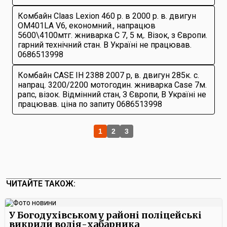
Комбайн Claas Lexion 460 р. в 2000 р. в. двигун
ОМ401LA V6, економний., напрацюв
5600\4100мтг. жниварка C 7, 5 м,. Візок, з Європи.
гарний технічний стан. В Україні не працював.
0686513998
Комбайн CASE IH 2388 2007 р, в. двигун 285к. с.
напрац. 3200/2200 мотогодин. жниварка Case 7м.
рапс, візок. Відмінний стан, З Європи, В Україні не
працював. ціна по запиту 0686513998
1
2
3
ЧИТАЙТЕ ТАКОЖ:
У Богодухівському районі поліцейські
викрили водія-хабарника