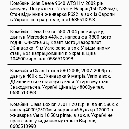
Комбайн John Deere 9640 WTS HM 2002 рік
випуску. Потужність- 275л. с. Напрац1500\865м/г,
Стан відмінний. жниварка R622. візок. із Європи.
в Україні не працював, тел.0686513998
Комбайн Claas Lexion 580 2004 рік випуску,
двигун Mercedes 449к.с , напрацюв-3800 мото
годин. Очистка 3D, Квантіметр ,Лазерпілот
.Жниварка- 9 м Vario.рапс. візок. У відмінному
стані, Без напрацювання в Україні. Ціна
104500евро. тел. 0686513998
Комбайни Claas Lexion 580 2005, 2007, 2009р, в,
двигун 480к. с., Жниварка 9 метрів Vario візок.
Дбайливо все експлуатували. У гарному стані.
Знаходиться в Україні Ціна від 48000уе тел.
0686513998
Комбайн Claas Lexion 770TT 2012р. в. двиг. 586k. с
напрац4000\2300м. ч. зерновий бункер 12000 л,
жниварка Vario 10.50м ріпак, візок, в Україні не
працював, у відмінному стані з Європи,
0686513998