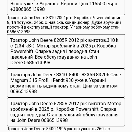
Візок. уже в Українi. з Європи Ціна 116500 евро
+380686513998
Трактор John Deere 8310 2001р. в. Коробка Рowershif двиг.
8, 1л потужн.. 245к. с. навіска, кондиціонер, Дуже зручний і
простий в експлуатації трактор. У гарному робочому стані.
0686513998
Трактор John Deere 8285R 2012 рік виготов.318 k.
с. (234 кВт). Мотор зробляний в 2025 р. Коробка
Powershift. Спарка задня і передня. Стан
ідеальний. Все обслуговування на John
Deere.0686513998
Трактора John Deere 8310. 8400. 8335R.8370R.Case
Magnum 315 Profi. i Fendt 930 уже в Украині
розмитнені і в відмінному стані. Ціна за запитом
0686513998.
Трактор John Deere 8285R 2012 рік виготов Мотор
зробляний в 2025 р. Коробка Powershift. Спарка
задня і передня. Стан ідеальний. обслуговування
на John Deere.0686513998
Трактор John Deere 8400 1995 рік. потужність 260к. с.