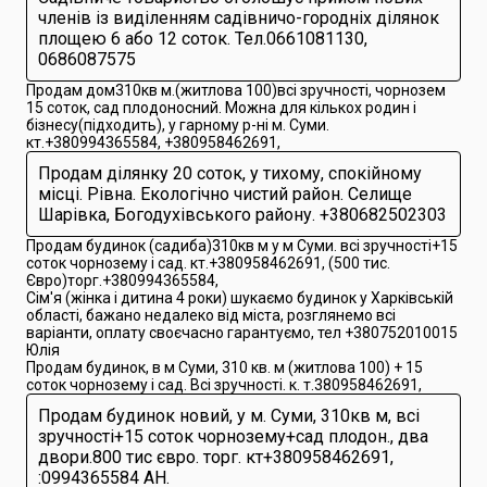
членів із виділенням садівничо-городніх ділянок
площею 6 або 12 соток. Тел.0661081130,
0686087575
Продам дом310кв м.(житлова 100)всі зручності, чорнозем
15 соток, сад плодоносний. Можна для кількох родин і
бізнесу(підходить), у гарному р-ні м. Суми.
кт.+380994365584, +380958462691,
Продам ділянку 20 соток, у тихому, спокійному
місці. Рівна. Екологічно чистий район. Селище
Шарівка, Богодухівського району. +380682502303
Продам будинок (садиба)310кв м у м Суми. всі зручності+15
соток чорнозему і сад. кт.+380958462691, (500 тис.
Євро)торг.+380994365584,
Сім'я (жінка і дитина 4 роки) шукаємо будинок у Харківській
області, бажано недалеко від міста, розглянемо всі
варіанти, оплату своєчасно гарантуємо, тел +380752010015
Юлія
Продам будинок, в м Суми, 310 кв. м (житлова 100) + 15
соток чорнозему і сад. Всі зручності. к. т.380958462691,
Продам будинок новий, у м. Суми, 310кв м, всі
зручності+15 соток чорнозему+сад плодон., два
двори.800 тис євро. торг. кт+380958462691,
:0994365584 АН.