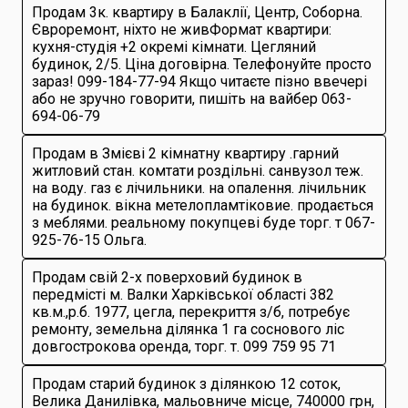
Продам 3к. квартиру в Балаклії, Центр, Соборна.
Євроремонт, ніхто не живФормат квартири:
кухня-студія +2 окремі кімнати. Цегляний
будинок, 2/5. Ціна договірна. Телефонуйте просто
зараз! 099-184-77-94 Якщо читаєте пізно ввечері
або не зручно говорити, пишіть на вайбер 063-
694-06-79
Продам в Змієві 2 кімнатну квартиру .гарний
житловий стан. комтати роздільні. санвузол теж.
на воду. газ є лічильники. на опалення. лічильник
на будинок. вікна метелопламтіковие. продається
з меблями. реальному покупцеві буде торг. т 067-
925-76-15 Ольга.
Продам свій 2-х поверховий будинок в
передмісті м. Валки Харківської області 382
кв.м.,р.б. 1977, цегла, перекриття з/б, потребує
ремонту, земельна ділянка 1 га соснового ліс
довгострокова оренда, торг. т. 099 759 95 71
Продам старий будинок з ділянкою 12 соток,
Велика Данилівка, мальовниче місце, 740000 грн,