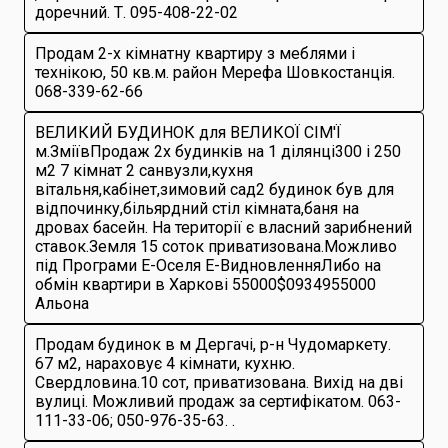
доречний. Т. 095-408-22-02
Продам 2-х кімнатну квартиру з меблями і
технікою, 50 кв.м. район Мерефа Шовкостанція.
068-339-62-66
ВЕЛИКИЙ БУДИНОК для ВЕЛИКОЇ СІМ'Ї
м.ЗміївПродаж 2х будинків на 1 ділянці300 і 250
м2 7 кімнат 2 санвузли,кухня
вітальня,кабінет,зимовий сад2 будинок був для
відпочинку,більярдний стіл кімната,баня на
дровах басейн. На території є власний зарибнений
ставок.Земля 15 соток приватизована.Можливо
під Програми Е-Оселя Е-ВидновленняЛибо на
обмін квартири в Харкові 55000$0934955000
Альона
Продам будинок в м Дергачі, р-н Чудомаркету.
67 м2, нараховує 4 кімнати, кухню.
Свердловина.10 сот, приватизована. Вихід на дві
вулиці. Можливий продаж за сертифікатом. 063-
111-33-06; 050-976-35-63. .