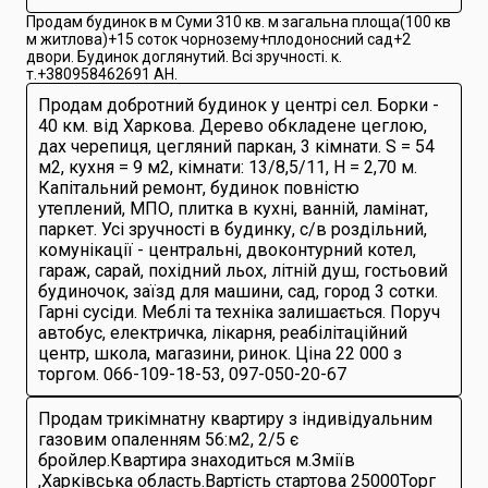
Продам будинок в м Суми 310 кв. м загальна площа(100 кв
м житлова)+15 соток чорнозему+плодоносний сад+2
двори. Будинок доглянутий. Всі зручності. к.
т.+380958462691 АН.
Продам добротний будинок у центрі сел. Борки -
40 км. від Харкова. Дерево обкладене цеглою,
дах черепиця, цегляний паркан, 3 кімнати. S = 54
м2, кухня = 9 м2, кімнати: 13/8,5/11, H = 2,70 м.
Капітальний ремонт, будинок повністю
утеплений, МПО, плитка в кухні, ванній, ламінат,
паркет. Усі зручності в будинку, с/в роздільний,
комунікації - центральні, двоконтурний котел,
гараж, сарай, похідний льох, літній душ, гостьовий
будиночок, заїзд для машини, сад, город 3 сотки.
Гарні сусіди. Меблі та техніка залишається. Поруч
автобус, електричка, лікарня, реабілітаційний
центр, школа, магазини, ринок. Ціна 22 000 з
торгом. 066-109-18-53, 097-050-20-67
Продам трикімнатну квартиру з індивідуальним
газовим опаленням 56:м2, 2/5 є
бройлер.Квартира знаходиться м.Зміїв
,Харківська область.Вартість стартова 25000Торг