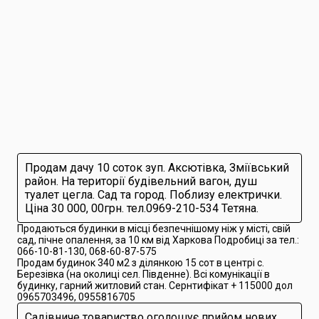
Продам дачу 10 соток зуп. Аксютівка, Зміївський
район. На території будівельний вагон, душ
туалет цегла. Сад та город. Поблизу електрички.
Ціна 30 000, 00грн. тел.0969-210-534 Тетяна.
Продаються будинки в місці безпечнішому ніж у місті, свій
сад, пічне опалення, за 10 км від Харкова Подробиці за тел.:
066-10-81-130, 068-60-87-575
Продам будинок 340 м2 з ділянкою 15 сот в центрі с.
Березівка (на околиці сел. Південне). Всі комунікації в
будинку, гарний житловий стан. Сернтифікат + 115000 дол
0965703496, 0955816705
Садівниче товариство оголошує прийом нових