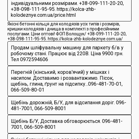
індивідуальними розмірами. +38-099-111-20-20,
+38-098-111-95-95. https://kolca-zhb-
kolodeznye.com.ua/price.html
Якісні бетонні кільця для колодязів усіх типів і розмірів,
кришки колодязів і днища в комплекті з професійними
послугами. Ціни оптові! ФОП Волощук/ +38-099-111-20-20,
+38-098-111-95-95. https://kolca-zhb-kolodeznye.com.ua/
Продам шліфувальну машину для паркету б/в у
робочому стані. Працює від 220В. Ціна 9900 грн.
Тел 0972594606
Перегній (кінський, коров'ячий) у мішках і
насипом. Доставимо і розвантажимо. Пісок,
щебінь, глина, ґрунт на підсипку...096-481-70-01,
066-509-80-01
Щебінь дорожній, Б/У, для відсипання доріг. 096-
481-7001, 066-509-8001
Щебінь Б/У, Доставка обговорюється. 096-481-
7001, 066-509-8001