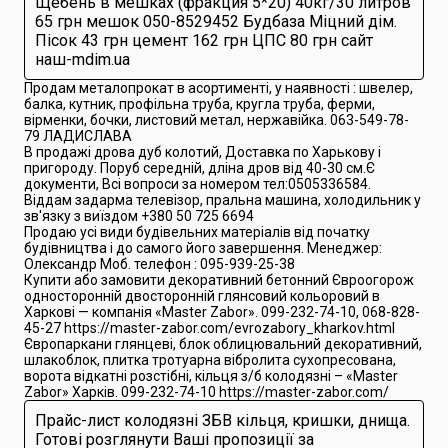
Щебень в мешках (фракция 5*20) 40кг/30 литров
65 грн мешок 050-8529452 Будбаза Міцний дім.
Пісок 43 грн цемент 162 грн ЦПС 80 грн сайт
наш-mdim.ua
Продам металопрокат в асортименті, у наявності : швелер,
балка, кутник, профільна труба, кругла труба, ферми,
вірменки, бочки, листовий метал, нержавійка. 063-549-78-
79 ЛАДИСЛАВА
В продажі дрова дуб колотий, Доставка по Харькову і
пригороду. Поруб середній, дліна дров від 40-30 см.Є
документи, Всі вопроси за номером тел:0505336584.
Віддам задарма телевізор, пральна машина, холодильник у
зв'язку з виїздом +380 50 725 6694
Продаю усі види будівельних матеріалів від початку
будівництва і до самого його завершення. Менеджер:
Олександр Моб. телефон : 095-939-25-38
Купити або замовити декоративний бетонний Євроогорож
односторонній двосторонній глянсовий кольоровий в
Харкові — компанія «Master Zabor». 099-232-74-10, 068-828-
45-27 https://master-zabor.com/evrozabory_kharkov.html
Європаркани глянцеві, блок облицювальний декоративний,
шлакоблок, плитка тротуарна вібролита сухопресована,
ворота відкатні розстібні, кільця з/б колодязні – «Master
Zabor» Харків. 099-232-74-10 https://master-zabor.com/
Прайс-лист колодязні ЗБВ кільця, кришки, днища.
Готові розглянути Ваші пропозиції за