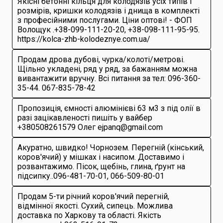
Якісні бетонні кільця для колодязів усіх типів і
розмірів, кришки колодязів і днища в комплекті
з професійними послугами. Ціни оптові! - ФОП
Волощук .+38-099-111-20-20, +38-098-111-95-95.
https://kolca-zhb-kolodeznye.com.ua/
Продам дрова дубові, чурка/колоті/метрові.
Щільно укладені, ряд у ряд, за бажанням можна
вивантажити вручну. Всі питання за тел: 096-360-
35-44. 067-835-78-42
Пропозиція, ємності алюмінієві 63 м3 з під олії в
разі зацікавленості пишіть у вайбер
+380508261579 Олег ejpanq@gmail.com
Акуратно, швидко! Чорнозем. Перегній (кінський,
коров'ячий) у мішках і насипом. Доставимо і
розвантажимо. Пісок, щебінь, глина, ґрунт на
підсипку..096-481-70-01, 066-509-80-01
Продам 5-ти річний коров'ячий перегній,
відмінної якості. Сухий, сипець. Можлива
доставка по Харкову та області. Якість