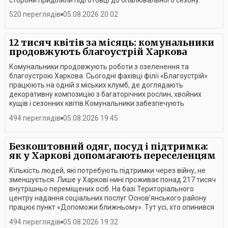
сторони приділили підготовці до опалювального сезону.
520 переглядів
05.08.2026 20:02
12 тисяч квітів за місяць: комунальники
продовжують благоустрій Харкова
Комунальники продовжують роботи з озеленення та
благоустрою Харкова. Сьогодні фахівці філії «Благоустрій»
працюють на одній з міських клумб, де доглядають
декоративну композицію з багаторічних рослин, хвойних
кущів і сезонних квітів.Комунальники забезпечують
належний санітарний стан дворів майже семи тисяч
494 переглядів
05.08.2026 19:45
багатоквартирних будинків, зазначають у
підприємстві.Роботи з благоустрою тривають в усіх районах
міста. Зокрема, у Київському районі фахівці вирощують
Безкоштовний одяг, посуд і підтримка:
розсаду та постійно доглядають за клумбами й зеленими
як у Харкові допомагають переселенцям
зонами.
Кількість людей, які потребують підтримки через війну, не
зменшується. Лише у Харкові нині проживає понад 217 тисяч
внутрішньо переміщених осіб. На базі Територіального
центру надання соціальних послуг Основ’янського району
працює пункт «Допоможи ближньому». Тут усі, хто опинився
у складних життєвих обставинах, можуть безкоштовно
494 переглядів
05.08.2026 19:32
отримати одяг, взуття, посуд та інші необхідні речі.По