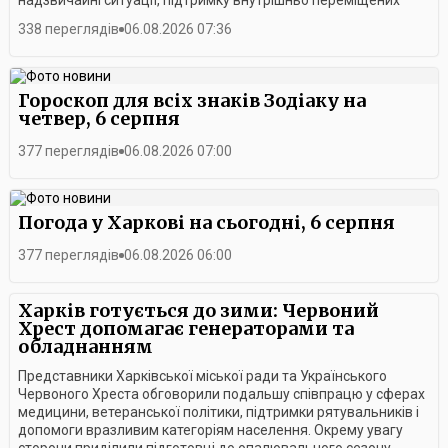
надзвичайні ситуації, підтримку внутрішньо переміщених
осіб, розвиток ветеранських програм, безбар’єрного
338 переглядів
06.08.2026 07:36
середовища, медичної та соціальної допомоги, а також нові
спільні гуманітарні проєкти.Президент Українського
Червоного Хреста Максим Доценко підтвердив, що Харків
залишається одним із ключових пріоритетів організації. За
Гороскоп для всіх знаків Зодіаку на
його словами, зміни в структурі керівництва не вплинуть на
четвер, 6 серпня
обсяги допомоги місту, а нова Стратегія Українського
Червоного Хреста на 2026-2030 роки передбачає ще тіснішу
377 переглядів
06.08.2026 07:00
взаємодію з громадами, розвиток системи цивільного
захисту та довгострокових соціальних послуг.
Погода у Харкові на сьогодні, 6 серпня
377 переглядів
06.08.2026 06:00
Харків готується до зими: Червоний
Хрест допомагає генераторами та
обладнанням
Представники Харківської міської ради та Українського
Червоного Хреста обговорили подальшу співпрацю у сферах
медицини, ветеранської політики, підтримки рятувальників і
допомоги вразливим категоріям населення. Окрему увагу