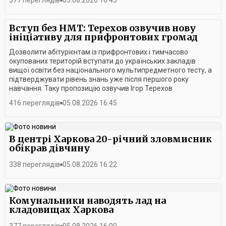
377 переглядів
05.08.2026 16:45
Вступ без НМТ: Терехов озвучив нову
ініціативу для прифронтових громад
Дозволити абітурієнтам із прифронтових і тимчасово
окупованих територій вступати до українських закладів
вищої освіти без національного мультипредметного тесту, а
підтверджувати рівень знань уже після першого року
навчання. Таку пропозицію озвучив Ігор Терехов
представникам Асоціації ректорів закладів вищої освіти
416 переглядів
05.08.2026 16:45
Дніпропетровської області під час робочого візиту до
Дніпра.Під час зустрічі також обговорили, як адаптувати
вступну кампанію до умов війни та зробити вищу освіту
доступнішою для молоді. Кожен із присутніх мав можливість
В центрі Харкова 20-річний зловмисник
висловити свої пропозиції.Серед озвучених ініціатив —
обікрав дівчину
проводити вступну кампанію двічі на рік, дозволити повторне
складання НМТ та розширити підготовку фахівців, які будуть
338 переглядів
05.08.2026 16:22
потрібні для відбудови України.Ігор Терехов, своєю чергою,
повідомив про ініціативу створити при Асоціації
прифронтових міст та громад Інститут регіональних
менеджерів. Його завданням стане підготовка фахівців для
Комунальники наводять лад на
розвитку та повоєнного відновлення громад.Усі озвучені під
кладовищах Харкова
час зустрічі ініціативи планують доопрацювати та винести на
подальше обговорення. Головна мета, зазначив Ігор Терехов,