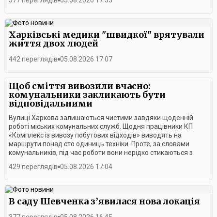
377 переглядів
05.08.2026 17:33
будувати своє майбутнє.За словами Ігоря Терехова,
Асоціація прифронтових міст та громад і надалі
працюватиме над змінами до законодавства, відстоюватиме
інтереси внутрішньо переміщених осіб та сприятиме
Харківські медики "швидкої" врятували
вирішенню їхніх правових і соціальних питань.
життя двох людей
442 переглядів
05.08.2026 17:07
Щоб сміття вивозили вчасно:
комунальники закликають бути
відповідальними
Вулиці Харкова залишаються чистими завдяки щоденній
роботі міських комунальних служб. Щодня працівники КП
«Комплекс із вивозу побутових відходів» виводять на
маршрути понад сто одиниць техніки. Проте, за словами
комунальників, під час роботи вони нерідко стикаються з
логістичними труднощами.Працівники підприємства
429 переглядів
05.08.2026 17:04
розповідають, що така комунікація з мешканцями
здебільшого дає позитивний результат.У підприємстві також
закликають харків’ян своєчасно оплачувати послуги з
вивезення побутових відходів. Це дозволяє комунальникам
В саду Шевченка з’явилася нова локація
стабільно працювати та підтримувати чистоту в місті,
незважаючи на всі виклики воєнного часу.