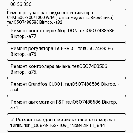
00 56 356.
Ремонт регулятора швидкості вентилятора
СРМ-500/800/1000 W/M (та інші моделі та Виробники).
телО5O7488586 Віктop, -a82
Ремонт контролерів Akip DON. телО5O7488586
Віктop, -a77.
Ремонт регулятора TA ESR 31. телО5O7488586
Віктop, -a76.
Ремонт контролера аміака. телО5O7488586
Віктop, -a75.
Ремонт Grundfos CU301. телО5O7488586 Віктop, -
a74
Ремонт автоматики F&F. телО5O7488586 Віктop, -
a71
☑ Ремонт твердопаливних котлов всіх марок і
типів. ☎ _Oб8-8-162-109_ 'No842ik11_844