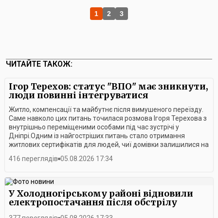
1
2
3
ЧИТАЙТЕ ТАКОЖ:
Ігор Терехов: статус "ВПО" має зникнути,
люди повинні інтегруватися
Житло, компенсації та майбутнє після вимушеного переїзду.
Саме навколо цих питань точилася розмова Ігоря Терехова з
внутрішньо переміщеними особами під час зустрічі у
Дніпрі.Одним із найгостріших питань стало отримання
житлових сертифікатів для людей, чиї домівки залишилися на
тимчасово окупованих територіях. Сьогодні чинний механізм,
416 переглядів
05.08.2026 17:34
за словами учасників зустрічі, не враховує реалій війни.Ігор
Терехов наголосив, що люди, які через війну втратили
можливість жити у власних домівках, повинні не роками
долати бюрократичні перепони, а отримувати реальні
У Холодногірському районі відновили
механізми державної підтримки. Водночас, за його словами,
електропостачання після обстрілу
держава має створювати умови, щоб переселенці могли
повноцінно інтегруватися в життя громад, працювати та