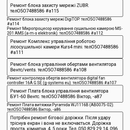
Ремонт блока захисту мережі ZUBR.
телО5O7488586 #a115
Ремонт блока захисту мережі DigiTOP. телО5O7488586
#a114
Ремонт Мікропроцесор керування сушильною камерою MS-
201 AMS (a-m-s elektronik). телО5O7488586 #a112
Ремонт Комплекс управління роботою
лісосушильної камери Kurs4 mini. телО5O7488586
#a111
Ремонт блока управління обертами вентилятора
Вентс/vents. телО5O7488586 #a108
Ремонт контролера обертів вентилятора digital fan
controller 16A G SE (g-systems eu). телО5O7488586 #a107
Ремонт Плата блока управління вентилятора
БУ1-60 Вентс. телО5O7488586 Віктop, -a87
Ремонт Плата витяжки Pyramida WJ1116B (AB0075-02).
телО5O7488586 Віктop, -a86
Потрібен ремонт бігової доріжки. Після удару
тріснув екран і вона не включається. Доріжка
проста, кімнатна. 4, 5 роки. Тел. 050 829 29 14, 096