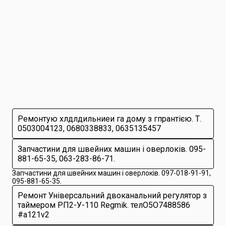
Ремонтую хлдлдильниеи га дому з гпрантією. Т.
0503004123, 0680338833, 0635135457
Запчастини для швейних машин і оверлоків. 095-
881-65-35, 063-283-86-71.
Запчастини для швейних машин і оверлоків. 097-018-91-91,
095-881-65-35.
Ремонт Універсальний двоканальний регулятор з
таймером РП2-У-110 Regmik. телО5O7488586
#a121v2