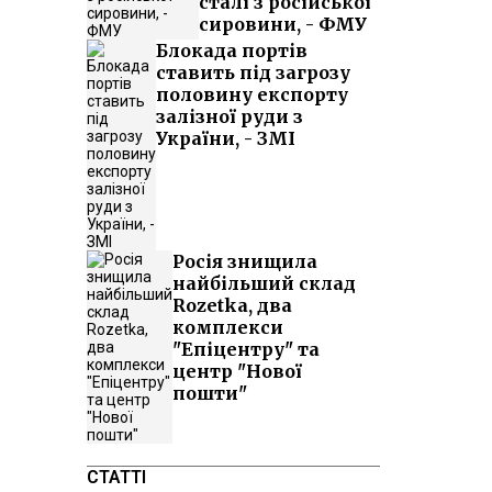
сталі з російської
сировини, - ФМУ
Блокада портів
ставить під загрозу
половину експорту
залізної руди з
України, - ЗМІ
Росія знищила
найбільший склад
Rozetka, два
комплекси
"Епіцентру" та
центр "Нової
пошти"
СТАТТІ