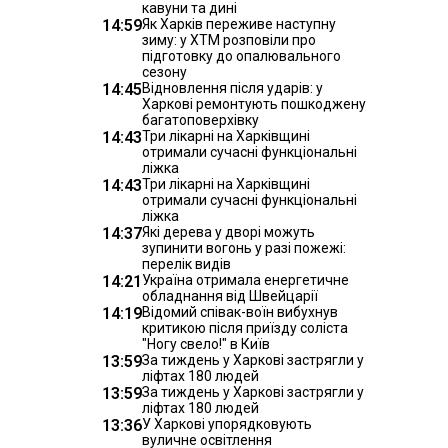
кавуни та дині
14:59
Як Харків переживе наступну
зиму: у ХТМ розповіли про
підготовку до опалювального
сезону
14:45
Відновлення після ударів: у
Харкові ремонтують пошкоджену
багатоповерхівку
14:43
Три лікарні на Харківщині
отримали сучасні функціональні
ліжка
14:43
Три лікарні на Харківщині
отримали сучасні функціональні
ліжка
14:37
Які дерева у дворі можуть
зупинити вогонь у разі пожежі:
перелік видів
14:21
Україна отримала енергетичне
обладнання від Швейцарії
14:19
Відомий співак-воїн вибухнув
критикою після приїзду соліста
"Ногу свело!" в Київ
13:59
За тиждень у Харкові застрягли у
ліфтах 180 людей
13:59
За тиждень у Харкові застрягли у
ліфтах 180 людей
13:36
У Харкові упорядковують
вуличне освітлення