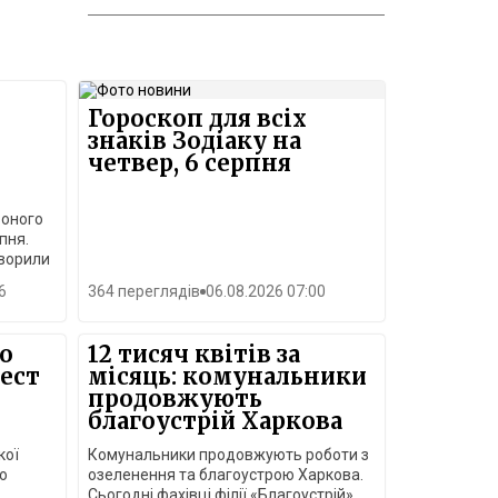
Гороскоп для всіх
знаків Зодіаку на
четвер, 6 серпня
воного
пня.
оворили
ьного
6
364 переглядів
06.08.2026 07:00
айні
до
12 тисяч квітів за
єрного
ест
місяць: комунальники
альної
продовжують
благоустрій Харкова
а
кої
Комунальники продовжують роботи з
що
о
озеленення та благоустрою Харкова.
Сьогодні фахівці філії «Благоустрій»