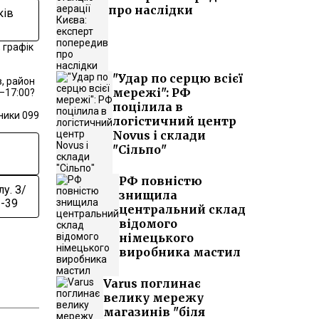
про наслідки
ків
 графік
"Удар по серцю всієї
, район
мережі": РФ
–17:00?
поцілила в
ники 099
логістичний центр
Novus і склади
"Сільпо"
РФ повністю
у. З/
знищила
2-39
центральний склад
відомого
німецького
виробника мастил
Varus поглинає
велику мережу
магазинів "біля