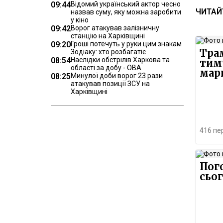
09:44
Відомий український актор чесно
ЧИТАЙ
назвав суму, яку можна заробити
у кіно
09:42
Ворог атакував залізничну
станцію на Харківщині
09:20
Гроші потечуть у руки цим знакам
Трам
Зодіаку: хто розбагатіє
08:54
Наслідки обстрілів Харкова та
тим
області за добу - ОВА
мар
08:25
Минулої доби ворог 23 рази
атакував позиції ЗСУ на
Харківщині
416 пе
Пого
сьог