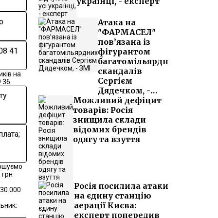
українці, - експерт
о
Атака на
"ФАРМАСЕЛ"
пов’язана із
08 41
фігурантом
багатомільярдних
скандалів
ків на
Сергієм
9 36
Дядечком, -
ту
Можливий дефіцит
ЗМІ
товарів: Росія
знищила склади
відомих брендів
плата;
одягу та взуття
рошуємо
 грн
Росія посилила атаки
–30 000
на єдину станцію
аерації Києва:
льник:
експерт попередив