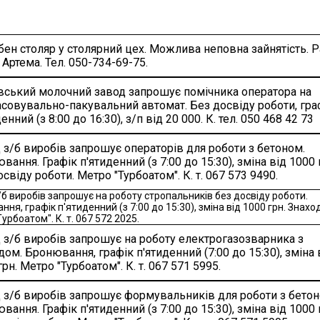
бен столяр у столярний цех. Можлива неповна зайнятість. 
 Артема. Тел. 050-734-69-75.
вський молочний завод запрошує помічника оператора на
совувально-пакувальний автомат. Без досвіду роботи, гра
енний (з 8:00 до 16:30), з/п від 20 000. К. тел. 050 468 42 73
 з/б виробів запрошує операторів для роботи з бетоном.
вання. Графік п'ятиденний (з 7:00 до 15:30), зміна від 1000 г
освіду роботи. Метро "Турбоатом". К. т. 067 573 9490.
/б виробів запрошує на роботу стропальників без досвіду роботи.
ня, графік п'ятиденний (з 7:00 до 15:30), зміна від 1000 грн. Знах
урбоатом". К. т. 067 572 2025.
 з/б виробів запрошує на роботу електрогазозварника з
дом. Бронювання, графік п'ятиденний (7:00 до 15:30), зміна 
грн. Метро "Турбоатом". К. т. 067 571 5995.
 з/б виробів запрошує формувальників для роботи з бетон
вання. Графік п'ятиденний (з 7:00 до 15:30), зміна від 1000 г