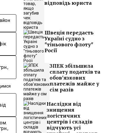
відповідь юриста
Район
Швеція передасть
Україні судно з
фік
"тіньового флоту"
Росії
ЗПЕК збільшила
рн.,
сплату податків та
обов'язкових
платежів майже у
одимся
сім разів
Наслідки від
від
знищення
логістичних
центрів і складів
ом.
відчують усі
рн.,