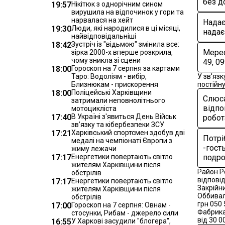
без д
19:57
Нікітюк з однорічним сином
вирушила на відпочинок у гори та
нарвалася на хейт
Надає
19:30
Люди, які народилися в ці місяці,
надає
найвідповідальніші
18:42
Зустріч із "відьмою" змінила все:
Мереф
зірка 2000-х вперше розкрила,
чому зникла зі сцени
49, 0
18:00
Гороскоп на 7 серпня за картами
Таро: Водоліям - вибір,
У зв'яз
Близнюкам - прискорення
постійн
18:00
Поліцейські Харківщини
Слюса
затримали неповнолітнього
відпо
мотоцикліста
17:40
В Україні з'явиться День Військ
робот
зв’язку та кібербезпеки ЗСУ
17:21
Харківський спортсмен здобув дві
Потрі
медалі на чемпіонаті Європи з
-гост
жиму лежачи
17:17
Енергетики повертають світло
подро
жителям Харківщини після
Район Р
обстрілів
відповід
17:17
Енергетики повертають світло
Закрійн
жителям Харківщини після
Оббивал
обстрілів
грн 050 
17:00
Гороскоп на 7 серпня: Овнам -
Фабрика
стосунки, Рибам - джерело сили
від 30 0
16:55
У Харкові засудили "блогера",