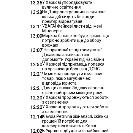
13:36
У Харкові упорядковують
вуличне освітлення
13:28
На Дніпропетровщині люди вже
кілька діб сидять без води:
прем’єр відреагував
13:11
УВАГА! Фейкові листи від імені
Міненерго
13:09
Морква більше не буде гіркою: що
потрібно зробити ще до збору
врожаю
13:07
"Не припиняйте підтримувати":
Джамала закликала світ
допомогти Україні під час війни
12:50
У Харкові підприємець попався
на організації броні від ДСНС
12:21
Чи можна повернути в магазин
товар, якщо загубив чек:
відповідь юриста
12:21
Для цих знаків Зодіаку серпень
стане найгіршим місяцем року
12:20
У Харкові продовжуються роботи
з озеленення
12:20
У Харкові продовжуються роботи
з озеленення
12:14
Klavdia Petrivna зізналася, скільки
грошей їй потрібно для
комфортного життя в Києві
12:02
В Україні відбудеться найбільший