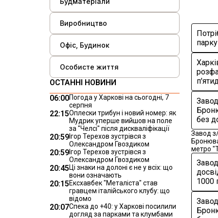
Будматеріали
Виробництво
Потрі
парку
Офіс, Будинок
Харкі
Особисте життя
розфа
п'ятид
ОСТАННІ НОВИНИ
06:00
Погода у Харкові на сьогодні, 7
Завод
серпня
Броню
22:15
Оплески трибун і новий номер: як
без д
Мудрик уперше вийшов на поле
за "Челсі" після дискваліфікації
Завод з
20:59
Ігор Терехов зустрівся з
Бронюван
Олександром Гвоздиком
метро "Т
20:59
Ігор Терехов зустрівся з
Олександром Гвоздиком
Завод
20:45
Ці знаки на долоні є не у всіх: що
досві
вони означають
1000 
20:15
Ексхавбек "Металіста" став
гравцем італійського клубу: що
відомо
Завод
20:07
Спека до +40: у Харкові посилили
Броню
догляд за парками та клумбами