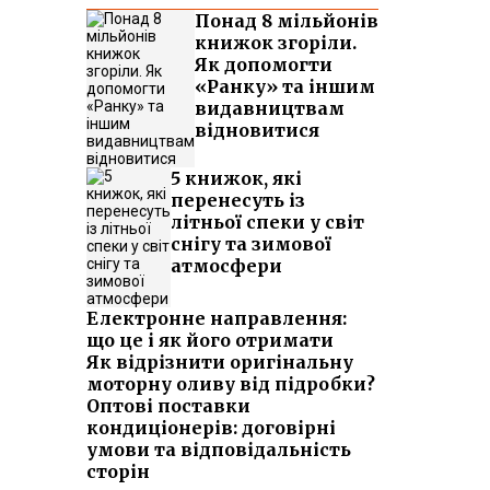
Понад 8 мільйонів
книжок згоріли.
Як допомогти
«Ранку» та іншим
видавництвам
відновитися
5 книжок, які
перенесуть із
літньої спеки у світ
снігу та зимової
атмосфери
Електронне направлення:
що це і як його отримати
Як відрізнити оригінальну
моторну оливу від підробки?
Оптові поставки
кондиціонерів: договірні
умови та відповідальність
сторін