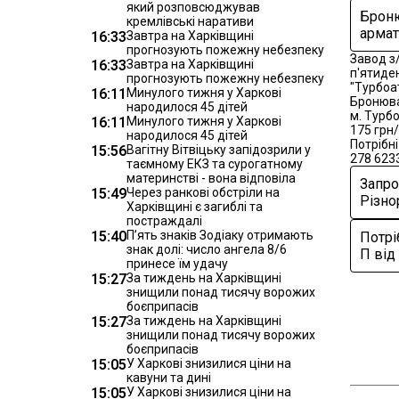
який розповсюджував
Броню
кремлівські наративи
армат
16:33
Завтра на Харківщині
прогнозують пожежну небезпеку
Завод з
16:33
Завтра на Харківщині
п'ятиден
прогнозують пожежну небезпеку
"Турбоат
16:11
Минулого тижня у Харкові
Бронюва
народилося 45 дітей
м. Турб
16:11
Минулого тижня у Харкові
175 грн/
народилося 45 дітей
Потрібн
15:56
Вагітну Вітвіцьку запідозрили у
278 623
таємному ЕКЗ та сурогатному
материнстві - вона відповіла
Запро
15:49
Через ранкові обстріли на
Різно
Харківщині є загиблі та
постраждалі
15:40
П’ять знаків Зодіаку отримають
Потрі
знак долі: число ангела 8/6
П від
принесе їм удачу
15:27
За тиждень на Харківщині
знищили понад тисячу ворожих
боєприпасів
15:27
За тиждень на Харківщині
знищили понад тисячу ворожих
боєприпасів
15:05
У Харкові знизилися ціни на
кавуни та дині
15:05
У Харкові знизилися ціни на