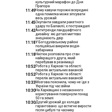
культурний марафон до Дня
Прапора
11:49
Чому кавуни порожні всередині:
одна помилка може зіпсувати
весь урожай
11:45
Окупанти завдали ракетного
удару по Балаклії, є постраждалі
11:42
Антитренди ландшафтного
дизайну: які деталі миттєво
знецінюють двір
11:18
У Богодухівському районі
поліцейські викрили водія-
хабарника
11:18
Нікітюк розповіла про стан
найкращого друга, який
перебував в реанімації
10:52
Робота у Харкові та області:
перелік актуальних вакансій
10:52
Робота у Харкові та області:
перелік актуальних вакансій
10:33
Мозгова пояснила, чому не їде з
України під час війни
10:30
На Харківщині з незаконного
користування повернули понад
50 га землі
10:30
Другий урожай до холодів
гарантовано: що встигне вирости
після цибулі та часнику