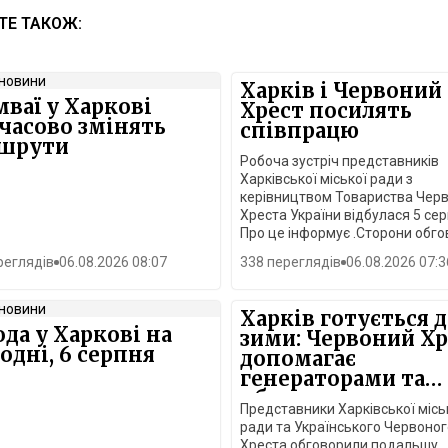
ТЕ ТАКОЖ:
Харків і Червоний
ваї у Харкові
Хрест посилять
часово змінять
співпрацю
шрути
Робоча зустріч представників
Харківської міської ради з
керівництвом Товариства Чер
Хреста України відбулася 5 сер
Про це інформує .Сторони обг
підготовку міста до опалювал
реглядів
06.08.2026 08:07
338 переглядів
06.08.2026 07:3
сезону, реагування на надзвич
ситуації, підтримку внутрішньо
переміщених осіб, розвиток
Харків готується 
ветеранських програм, безбар’
да у Харкові на
зими: Червоний Хр
середовища, медичної та соці
одні, 6 серпня
допомагає
допомоги, а також нові спільні
генераторами та
гуманітарні проєкти.Президент
обладнанням
Українського Червоного Хрест
Представники Харківської місь
Максим Доценко підтвердив, 
ради та Українського Червоног
Харків залишається одним із
Хреста обговорили подальшу