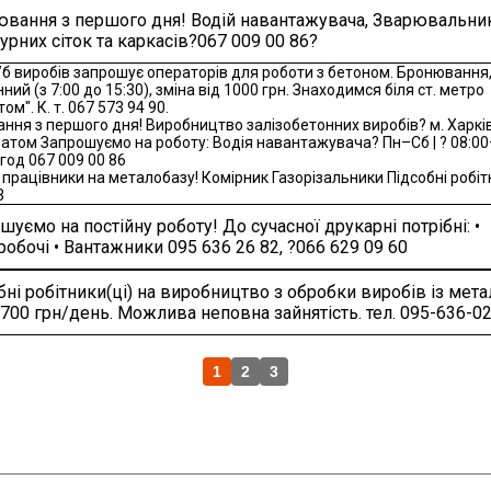
вання з першого дня! Водій навантажувача, Зварювальни
урних сіток та каркасів?067 009 00 86?
/б виробів запрошує операторів для роботи з бетоном. Бронювання,
ний (з 7:00 до 15:30), зміна від 1000 грн. Знаходимся біля ст. метро
ом". К. т. 067 573 94 90.
ння з першого дня! Виробництво залізобетонних виробів? м. Харків
оатом Запрошуємо на роботу: Водія навантажувача? Пн–Сб | ? 08:00
год 067 009 00 86
і працівники на металобазу! Комірник Газорізальники Підсобні робіт
3
шуємо на постійну роботу! До сучасної друкарні потрібні: •
робочі • Вантажники 095 636 26 82, ?066 629 09 60
бні робітники(ці) на виробництво з обробки виробів із метал
 700 грн/день. Можлива неповна зайнятість. тел. 095-636-0
1
2
3