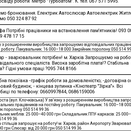
освіду роботи. Метро "Турбоатом". К. тел. 067 571 5995.
мо бронювання. Електрик Автослюсар Автоелектрик Житл
мо 050 324 87 92
а Потрібні працівники на встановлення пам’ятників! 093 0
99 478 17 15
ку з розширенням виробництва запрошуємо відповідальних працівни
у роботу. Пакувальник: 16 000–18 000 Закрійник поролону 050 514 9
р - зварювальник потрібен! м. Харків Запрошуємо на робо
відального спеціаліста. Висока заробітна плата!? Стабільна
а? Гідні умови праці ?095 744 8166
бна покоївка -графік роботи за домовленістю; -договірна о
ьовий будинок; - кінцева зупинка «Кінотеатр "Зірка"». Всі
биці по телефону: 0660997844, 0686159006
оста (вул. Клочківська) У зв'язку з розширенням виробництва зап
альних працівників на постійну роботу. Пакувальник: 16 000–18 000
ик поролону 050 514 99 36
ьник меблів: 25 000–40 000 грн Складальник ППУ-каркасів: 25 000
514 99 36
 стільців запрошує на роботу! м. Харків, район Аеропорту Зварюва
00 грн Слюсар: від 20 000 грн 050 514 99 36