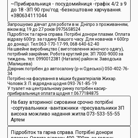
~Прибиральниця - посудомийниця -графік 4/2 з 9
до 18 -ЗП 90 грн/год -безкоштовне харчування.
+380634111044
Запрошуємо дівчат для роботи в м. Дніпро з проживанням,
віком від 19 до 27 років 0975658524
Підробіток та гарна справа. Потрібні донори плазми. Оплата
відразу 600гр. за годину Вашого часу. Для новачків + 600гр
до донації. Тел:063-170-17-99, 068-640-62-40
На швейне виробництво ( виготовлення жіночого одягу),
потрібний закрійник. Робота круглий рік. ЗП 7000-9000 за
тиждень. тел: 0990012381 (Наталія) район м. Заводська
(Малишева)
Двірник потрібен до автосалону (р-н Одеської) 050-402-76-
34
Потрібно на фасування в мішки будматеріалів Жихар.
Чоловік З. П. відрядна щодня 093-761-85-19
У туалет на центральному ринку потрібен касир-
прибиральниця оплата щодня т.0677184875
На базу вторинної сировини срочно потрібні
-сортувальники -вантажники -пресувальники ЗП
висока можливо надання житла 073-533-55-55
Артем
Підробіток та гарна справа. Потрібні донори